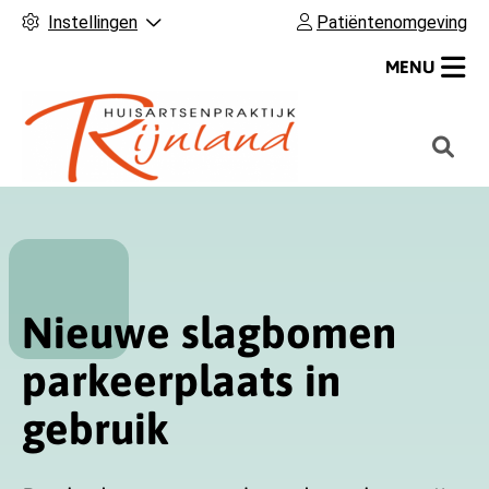
Instellingen
Patiëntenomgeving
MENU
H
o
o
f
d
m
Nieuwe slagbomen
e
n
parkeerplaats in
u
gebruik