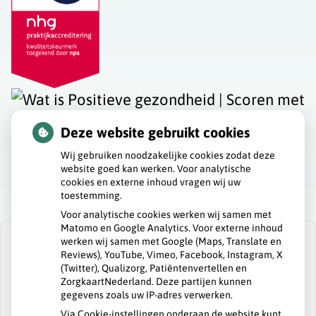
Deze website gebruikt cookies
Wij gebruiken noodzakelijke cookies zodat deze
website goed kan werken. Voor analytische
cookies en externe inhoud vragen wij uw
toestemming.
Voor analytische cookies werken wij samen met
Matomo en Google Analytics. Voor externe inhoud
werken wij samen met Google (Maps, Translate en
Reviews), YouTube, Vimeo, Facebook, Instagram, X
(Twitter), Qualizorg, Patiëntenvertellen en
ZorgkaartNederland. Deze partijen kunnen
U heeft geen toestemming gegeven voor
gegevens zoals uw IP-adres verwerken.
externe inhoud
die nodig is om dit te
zien.
Via Cookie-instellingen onderaan de website kunt