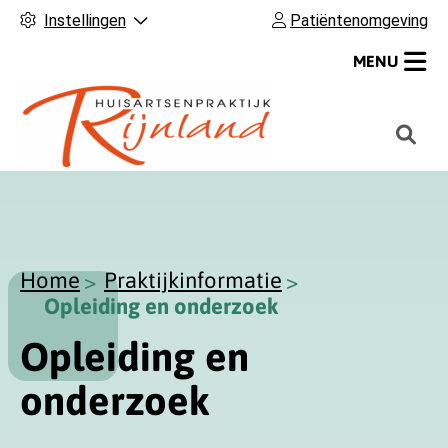
Instellingen
Patiëntenomgeving
MENU
H
o
o
f
d
m
Home
Praktijkinformatie
e
Opleiding en onderzoek
n
Opleiding en
u
onderzoek