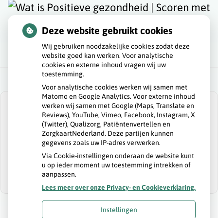
Deze website gebruikt cookies
Wij gebruiken noodzakelijke cookies zodat deze
website goed kan werken. Voor analytische
cookies en externe inhoud vragen wij uw
toestemming.
Voor analytische cookies werken wij samen met
Matomo en Google Analytics. Voor externe inhoud
werken wij samen met Google (Maps, Translate en
Reviews), YouTube, Vimeo, Facebook, Instagram, X
(Twitter), Qualizorg, Patiëntenvertellen en
ZorgkaartNederland. Deze partijen kunnen
U heeft geen toestemming gegeven voor
gegevens zoals uw IP-adres verwerken.
externe inhoud
die nodig is om dit te
zien.
Via Cookie-instellingen onderaan de website kunt
u op ieder moment uw toestemming intrekken of
Cookie-instellingen wijzigen
aanpassen.
Lees meer over onze Privacy- en Cookieverklaring.
Instellingen