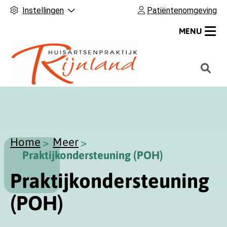
Instellingen
Patiëntenomgeving
MENU
H
o
o
f
d
m
Home
Meer
e
Praktijkondersteuning (POH)
n
Praktijkondersteuning
u
(POH)