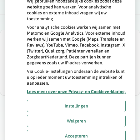
Wij gebruiken noodzakelijke cookies zodat deze
website goed kan werken. Voor analytische
cookies en externe inhoud vragen wij uw
toestemming.
Voor analytische cookies werken wij samen met
Matomo en Google Analytics. Voor externe inhoud
werken wij samen met Google (Maps, Translate en
Reviews), YouTube, Vimeo, Facebook, Instagram, X
(Twitter), Qualizorg, Patiëntenvertellen en
ZorgkaartNederland. Deze partijen kunnen
U heeft geen toestemming gegeven voor
gegevens zoals uw IP-adres verwerken.
externe inhoud
die nodig is om dit te
zien.
Via Cookie-instellingen onderaan de website kunt
u op ieder moment uw toestemming intrekken of
Cookie-instellingen wijzigen
aanpassen.
Lees meer over onze Privacy- en Cookieverklaring.
Instellingen
Uw Zorg Online
|
Beheer
Weigeren
Privacy verklaring
|
Cookie-instellingen
|
Voorwaarden
Accepteren