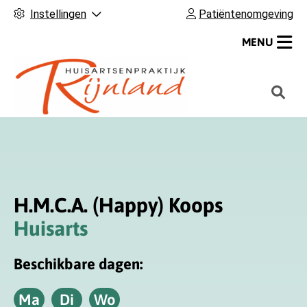
Instellingen
Patiëntenomgeving
MENU
H
o
o
f
d
m
H.M.C.A. (Happy) Koops
e
n
Huisarts
u
Beschikbare dagen:
Ma
Di
Wo