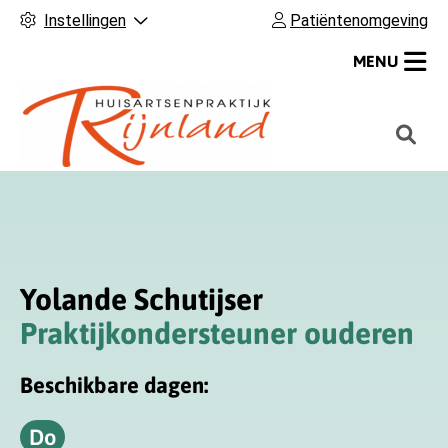
Instellingen
Patiëntenomgeving
MENU
H
o
o
f
d
m
Yolande Schutijser
e
n
Praktijkondersteuner ouderen
u
Beschikbare dagen:
Do