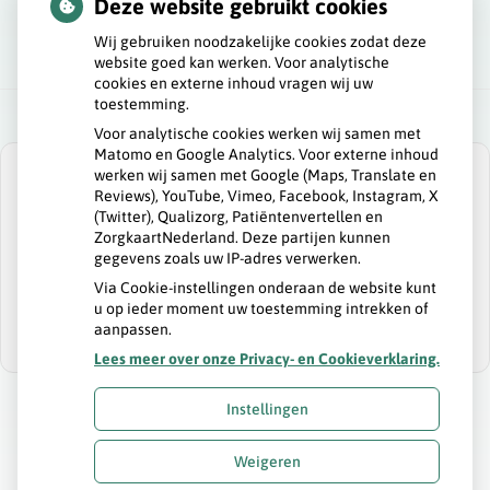
Deze website gebruikt cookies
Wij gebruiken noodzakelijke cookies zodat deze
website goed kan werken. Voor analytische
cookies en externe inhoud vragen wij uw
toestemming.
Voor analytische cookies werken wij samen met
Matomo en Google Analytics. Voor externe inhoud
werken wij samen met Google (Maps, Translate en
Reviews), YouTube, Vimeo, Facebook, Instagram, X
(Twitter), Qualizorg, Patiëntenvertellen en
ZorgkaartNederland. Deze partijen kunnen
U heeft geen toestemming gegeven voor
gegevens zoals uw IP-adres verwerken.
externe inhoud
die nodig is om dit te
zien.
Via Cookie-instellingen onderaan de website kunt
u op ieder moment uw toestemming intrekken of
Cookie-instellingen wijzigen
aanpassen.
Lees meer over onze Privacy- en Cookieverklaring.
Instellingen
Uw Zorg Online
|
Beheer
Weigeren